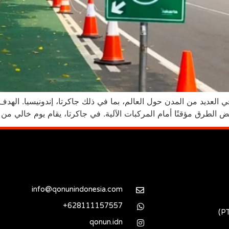
 العديد من المدن حول العالم، بما في ذلك جاكرتا، إندونيسيا. الهد
الطرق مؤقتًا أمام المركبات الآلية. في جاكرتا، يقام يوم خالي من 
info@qonunindonesia.com
628111157557+
qonun.idn