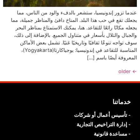
عندما تزور إندونيسيا، ستشعر بالدفء والود من الناس، مما
يجعلك تقع في حب هذا البلد. المناخ دافئ والمناظر جميلة، مما
يجعله مكانًا رائعًا للتقاعد. هنا، يمكنك الاستمتاع بمناظر البحر
والجبال والتلال بأسعار في متناول الجميع. بالإضافة إلى ذلك،
سوف تواجه تنوعًا ثقافيًا وتاريخيًا غنيًا. تشمل بعض الأماكن
المناسبة للتقاعد في إندونيسيا: يوجياكارتا(Yogyakarta)،
المعروفة أيضًا باسم […]
older
←
خدماتنا
- تأسيس أعمال أو شركات
- إدارة التراخيص التجارية
- مساعدة قانونية