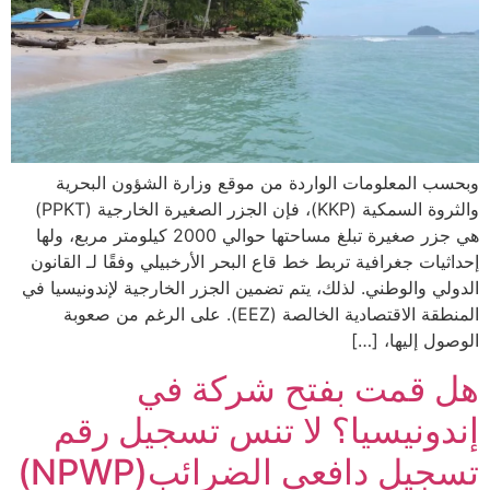
وبحسب المعلومات الواردة من موقع وزارة الشؤون البحرية
والثروة السمكية (KKP)، فإن الجزر الصغيرة الخارجية (PPKT)
هي جزر صغيرة تبلغ مساحتها حوالي 2000 كيلومتر مربع، ولها
إحداثيات جغرافية تربط خط قاع البحر الأرخبيلي وفقًا لـ القانون
الدولي والوطني. لذلك، يتم تضمين الجزر الخارجية لإندونيسيا في
المنطقة الاقتصادية الخالصة (EEZ). على الرغم من صعوبة
الوصول إليها، […]
هل قمت بفتح شركة في
إندونيسيا؟ لا تنس تسجيل رقم
تسجيل دافعي الضرائب(NPWP)