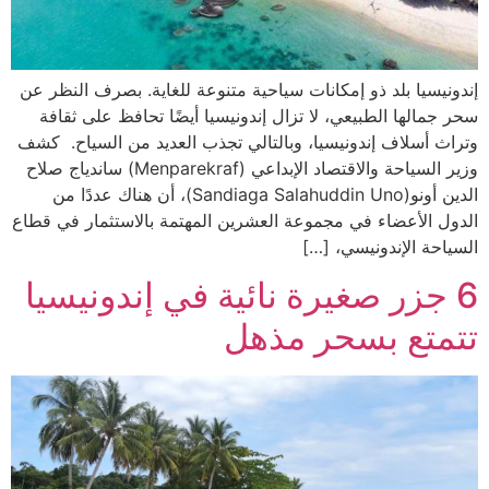
إندونيسيا بلد ذو إمكانات سياحية متنوعة للغاية. بصرف النظر عن
سحر جمالها الطبيعي، لا تزال إندونيسيا أيضًا تحافظ على ثقافة
وتراث أسلاف إندونيسيا، وبالتالي تجذب العديد من السياح. كشف
وزير السياحة والاقتصاد الإبداعي (Menparekraf) ساندياج صلاح
الدين أونو(Sandiaga Salahuddin Uno)، أن هناك عددًا من
الدول الأعضاء في مجموعة العشرين المهتمة بالاستثمار في قطاع
السياحة الإندونيسي، […]
6 جزر صغيرة نائية في إندونيسيا
تتمتع بسحر مذهل