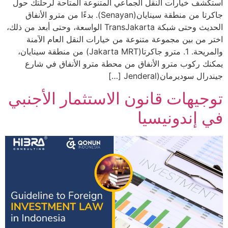
استكشف خيارات النقل الجماعي المتنوعة المتاحة لرحلتك حول
جاكرتا من منطقة سينايان(Senayan). بدءًا من مترو الأنفاق
الحديث وحتى شبكة TransJakarta الواسعة، وحتى أبعد من ذلك،
اختر من بين مجموعة متنوعة من خيارات النقل العام الآمنة
والمريحة. 1. مترو جاكرتا(Jakarta MRT) من منطقة سينايان،
يمكنك ركوب مترو الأنفاق من محطة مترو الأنفاق في شارع
جيندرال سوديرمان(Jenderal […]
توجيهات قانون الاستثمار الأجنبي
في إندونيسيا