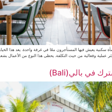
المشترك(Co-living Space) هي منشأة سكنية يعيش فيها المستأجرون معًا في غرفة واحدة. ي
أكثر عملية وفعالية من حيث التكلفة. يحظى هذا النوع من الأعمال بشع