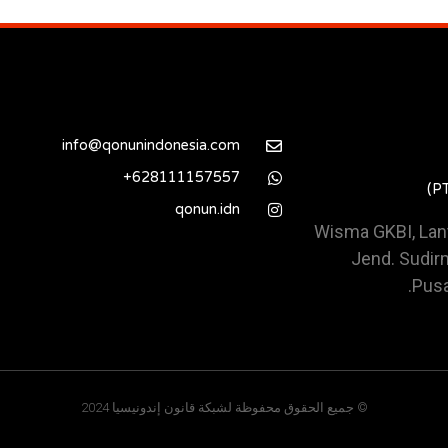
info@qonunindonesia.com
628111157557+
qonun.idn
Wisma GKBI, Lanta
Jend. Sudirm
Pusa
© جميع الحقوق محفوظة لشبكة قانون إندونيسيا 2024