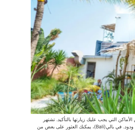
ن السفر حول العالم بحثًا عن مساحة عمل مشتركة، فإن بالي(Bali) هي واحدة من الأماكن التي يجب عليك زيارتها بالتأكيد. تشتهر
بالي(Bali) بأنها موطن لآلاف البدو الرحل الذين يستمتعون بالشواطئ وحقول الأرز والغابات والجبال، وقبل كل شيء مجتمع ودود. في بالي(Bali)، يمكنك العثور على بعض من