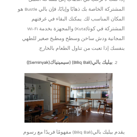
المشتركة الخاصة بك ذهابًا وإيابًا، فإن بالي Bustle هو
المكان المناسب لك. يمكنك البقاء في غرفتهم
المشتركة في كوتا(Kuta) والمجهزة بخدمة Wi-Fi
المجانية ودش ساخن وسطح ومطبخ صغير للطهي
بنفسك إذا تعبت من تناول الطعام بالخارج.
بيليك بالي(Biliq Bali) (سيمينياك(Seminyak))
يقدم بيليك بالي(Biliq Bali) مفهومًا فريدًا مع رسوم