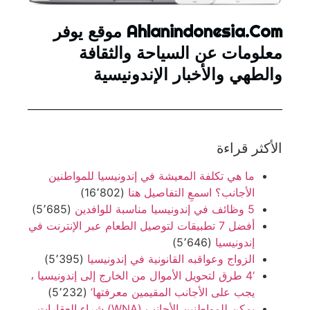
Ahlanindonesia.Com موقع يوفر
معلومات عن السياحة والثقافة
والطهي والأخبار الإندونيسية
الأكثر قراءة
ما هي تكلفة المعيشة في إندونيسيا للمواطنين
الأجانب؟ اسمعِ التفاصيل هنا
(16٬802)
5 وظائف في إندونيسيا مناسبة للوافدين
(5٬685)
أفضل 7 تطبيقات لتوصيل الطعام عبر الإنترنت في
إندونيسيا
(5٬646)
الزواج وعواقبه القانونية في إندونيسيا
(5٬395)
‘4 طرق لتحويل الأموال من الخارج إلى إندونيسيا ،
يجب على الأجانب المقيمين معرفتها’
(5٬232)
يمكن للمواطنين الأجانب (WNA) شراء العقارات