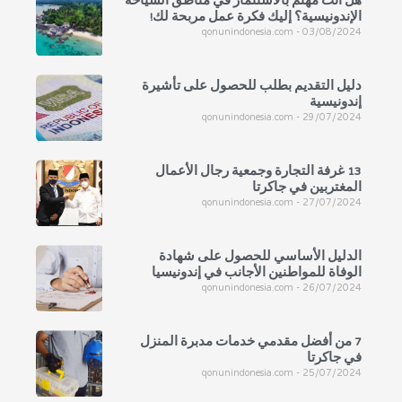
هل أنت مهتم بالاستثمار في مناطق السياحة
الإندونيسية؟ إليك فكرة عمل مربحة لك!
qonunindonesia.com
03/08/2024
دليل التقديم بطلب للحصول على تأشيرة
إندونيسية
qonunindonesia.com
29/07/2024
13 غرفة التجارة وجمعية رجال الأعمال
المغتربين في جاكرتا
qonunindonesia.com
27/07/2024
الدليل الأساسي للحصول على شهادة
الوفاة للمواطنين الأجانب في إندونيسيا
qonunindonesia.com
26/07/2024
7 من أفضل مقدمي خدمات مدبرة المنزل
في جاكرتا
qonunindonesia.com
25/07/2024