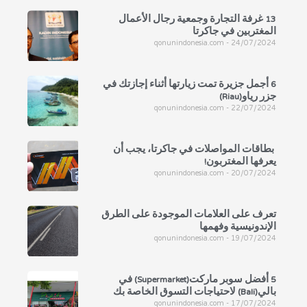
13 غرفة التجارة وجمعية رجال الأعمال
المغتربين في جاكرتا
qonunindonesia.com
24/07/2024
6 أجمل جزيرة تمت زيارتها أثناء إجازتك في
جزر رياو(Riau)
qonunindonesia.com
22/07/2024
بطاقات المواصلات في جاكرتا، يجب أن
يعرفها المغتربون!
qonunindonesia.com
20/07/2024
تعرف على العلامات الموجودة على الطرق
الإندونيسية وفهمها
qonunindonesia.com
19/07/2024
5 أفضل سوبر ماركت(Supermarket) في
بالي(Bali) لاحتياجات التسوق الخاصة بك
qonunindonesia.com
17/07/2024