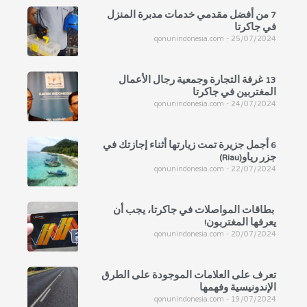
7 من أفضل مقدمي خدمات مدبرة المنزل
في جاكرتا
qonunindonesia.com
25/07/2024
13 غرفة التجارة وجمعية رجال الأعمال
المغتربين في جاكرتا
qonunindonesia.com
24/07/2024
6 أجمل جزيرة تمت زيارتها أثناء إجازتك في
جزر رياو(Riau)
qonunindonesia.com
22/07/2024
بطاقات المواصلات في جاكرتا، يجب أن
يعرفها المغتربون!
qonunindonesia.com
20/07/2024
تعرف على العلامات الموجودة على الطرق
الإندونيسية وفهمها
qonunindonesia.com
19/07/2024