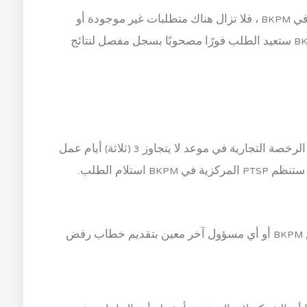
إذا تم تقديم الطلب من خلال PTSP المركزي في BKPM ، فلا تزال هناك متطلبات غير موجودة أو
تحتاج إلى إكمال ، فإن مهمة الموظف في BKPM ستعيد الطلب فورًا مصحوبًا بسجل مفصل لنتائج
في حالة استلام طلب التأسيس ، سيتم إصدار الرخصة التجارية في موعد لا يتجاوز 3 (ثلاثة) أيام عمل
ستلام الطلب.
في حالة رفض طلب التأسيس ، سيقوم رئيس BKPM أو أي مسؤول آخر معين بتقديم خطاب رفض