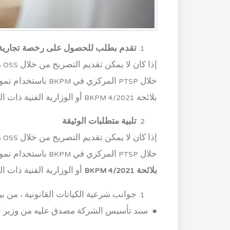
تقدم بطلب للحصول على رخصة تجارية يمكن تقديمها 
إذ
خلال PTSP المركزي ف
بلائحة BKPM 4/2021 أو الوزارية الفنية ذات الصلة / غير – لوائح الوكالة الحكومية الوزارية.
تلبية متطلبات الوثيقة
إذ
خلال PTSP المركزي في BKPM باستخدام نموذج الطلب وفقًا للصيغة الواردة في
بلائحة BKPM 4/2021
أو الوزارية الفنية ذات ال
جوانب شرعية الكيانات القانونية ، من ب
● سند تأسيس الشركة مصدق عليه من وزير ال