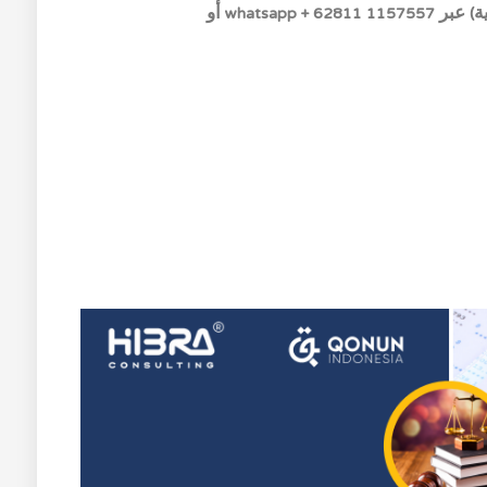
استشر hibra.co.id (استشارات الأعمال القانونية) عبر whatsapp + 62811 1157557 أو