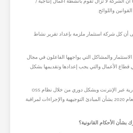
 أن الشركة لا تزال تقوم بأنشطة أعمال إنتاجية /
لقوانين واللوائح.
مادة 15 من قانون PM ، يُنص على أن كل شركة استثمار ملزمة بإعداد تقرير نشاط
ق الاستثمار والمشاكل التي يواجهها الفاعلون في مجال
ي قطاع الأعمال والتي يجب إعدادها وتقديمها بشكل
يتم تقديم LKPM من قبل الجهات الفاعلة التجارية عبر الإنترنت وبشكل دوري من خلال نظام OSS
(المادة 10 الفقرة (3) من لائحة BKPM رقم 6 لعام 2020 بشأن المبادئ التوجيهية والإجراءات لمراقبة