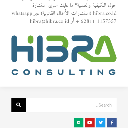
حول الكيفية والعملية؟ ما عليك سوى استشارة
hibra.co.id (استشارات الأعمال القانونية) عبر whatsapp
+ 62811 1157557 أو hibra@hibra.co.id