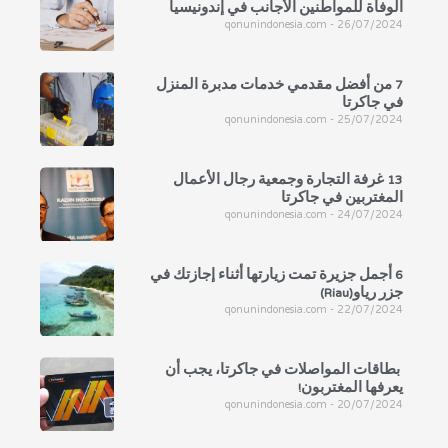
الوفاة للمواطنين الأجانب في إندونيسيا
qonunindonesia.com
26/07/2024
7 من أفضل مقدمي خدمات مدبرة المنزل
في جاكرتا
qonunindonesia.com
25/07/2024
13 غرفة التجارة وجمعية رجال الأعمال
المغتربين في جاكرتا
qonunindonesia.com
24/07/2024
6 أجمل جزيرة تمت زيارتها أثناء إجازتك في
جزر رياو(Riau)
qonunindonesia.com
22/07/2024
بطاقات المواصلات في جاكرتا، يجب أن
يعرفها المغتربون!
qonunindonesia.com
20/07/2024