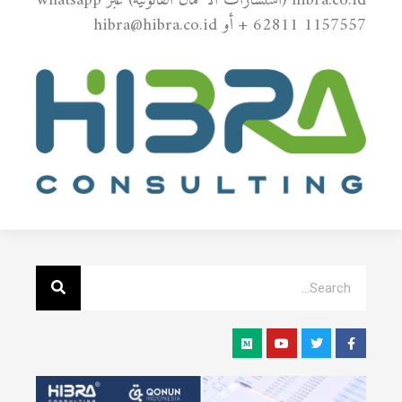
hibra.co.id (استشارات الأعمال القانونية) عبر whatsapp
+ 62811 1157557 أو hibra@hibra.co.id