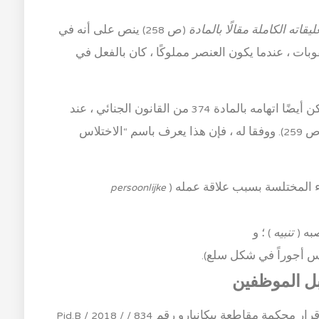
(ص 258) ينص على أنه في
لمادة 372 من قانون العقوبات ، عندما يكون العنصر مملوكًا ، كان بالفعل في
إذا تم ارتكاب الاختلاس من قبل موظف ، فيمكن أيضًا اتهامه بالمادة 374 من القانون الجنائي ، عند
النظر في تفسير R. Soesilo في نفس الكتاب (ص 259). ووفقا له ، فإن هذا يعرف باسم “الاختلاس
اء المختلسة بسبب علاقة عمله (
persoonlijke
به (
تنبيه
) ؛ و
س أجوراً في شكل سلع).
بل الموظفين
يمكن رؤية أمثلة لقضايا الاختلاس الأخرى في قرار محكمة مقاطعة بيكانبارو رقم 834 / Pid.B / 2018 /