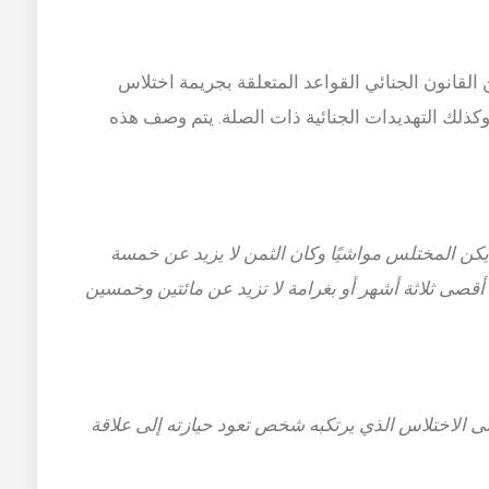
 على ذلك ، تنظم المواد 373 إلى 377 من القانون الجنائي القواعد المتعلقة بجريمة اختلاس
ذلك التهديدات الجنائية ذات الصلة. يتم وصف هذه
 عليه في المادة 372 ، إذا لم يكن المختلس مواشيًا وكان الثمن لا يزيد عن خمسة
أقصى ثلاثة أشهر أو بغرامة لا تزيد عن مائتين وخمسين
الاختلاس الذي يرتكبه شخص تعود حيازته إلى علاقة