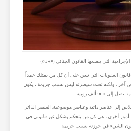
مية التي ينظمها القانون الجنائي (KUHP).
م جريمة الاختلاس في المادة 372 من قانون العقوبات التي تنص على أن كل من يمتلك عمداً
ً لشخص آخر ، ولكنه تحت سيطرته ليس بسبب جريمة ، يكون
تلاس إلى عناصر ذاتية وعناصر موضوعية. العنصر الذاتي
ن أمور أخرى ، هي كل من يتحكم بشكل غير قانوني في
يكون الشيء في حوزته بسبب جريمة.