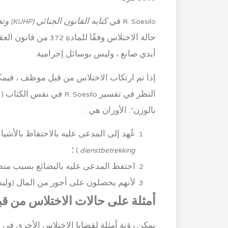
R. Soesilo في
كتابه القانون الجنائي (KUHP) وتعليقاته الكاملة مقالًا بالمادة
حالة الاختلاس وفقًا ل
أيدي صانع ، وليس بوسائل إجرامية.
بالوزن”. الأوزان هي :
عُهد إلى المدعى عليه بالاحتفاظ بالأشي
dienstbetrekking
) ؛
احتفظ المدعى عليه بالبضائع بسبب منص
لأنهم يحصلون على أجور من المال (ولي
أمثلة على حالات الاختلاس من ق