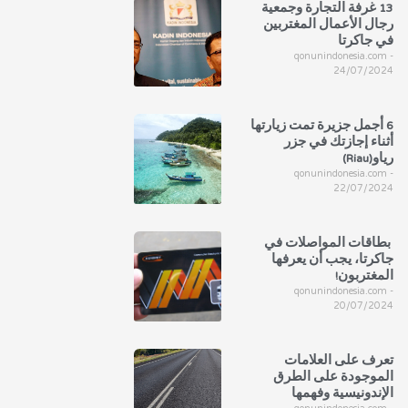
13 غرفة التجارة وجمعية
رجال الأعمال المغتربين
في جاكرتا
qonunindonesia.com
24/07/2024
6 أجمل جزيرة تمت زيارتها
أثناء إجازتك في جزر
رياو(Riau)
qonunindonesia.com
22/07/2024
بطاقات المواصلات في
جاكرتا، يجب أن يعرفها
المغتربون!
qonunindonesia.com
20/07/2024
تعرف على العلامات
الموجودة على الطرق
الإندونيسية وفهمها