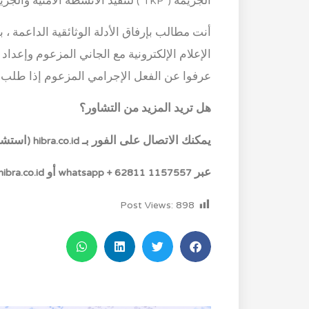
الجريمة (“TKP”) لتنفيذ الأنشطة الأمنية والجريمة معالجة المشهد وفقًا للقوانين واللوائح المعمول بها.
أنت مطالب بإرفاق الأدلة الوثائقية الداعمة ، ب
الإعلام الإلكترونية مع الجاني المزعوم وإعداد 
عرفوا عن الفعل الإجرامي المزعوم إذا طلب ا
هل تريد المزيد من التشاور؟
يمكنك الاتصال على الفور بـ hibra.co.id (استشارات الأعمال القانونية)
عبر whatsapp + 62811 1157557 أو hibra@hibra.co.id
Post Views:
898