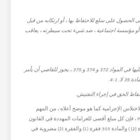
الحصول على سلع للاحتفاظ بها ، أو ارتكابه من قبل
 أو مؤسسة اجتماعية ، ضد شيء تحت سيطرته ، يعاقب
في حالة الإدانة بإحدى الجرائم المنصوص عليها في المواد 372 و 374 و 375 ، يجوز للقاضي أن يأمر
 1-4.
إسقاط الحق في إجراء التفتيش.
اختلاس الإجرامية كما هو موضح أعلاه ، من المهم
، فإن
كل مبلغ أقصى للغرامات المهددة في القانون
الجنائي باستثناء المادة 303 الفقرة (1) والفقرة (2) ) والمادة 303 فقرة (1) والفقرة (2) مضروبة في