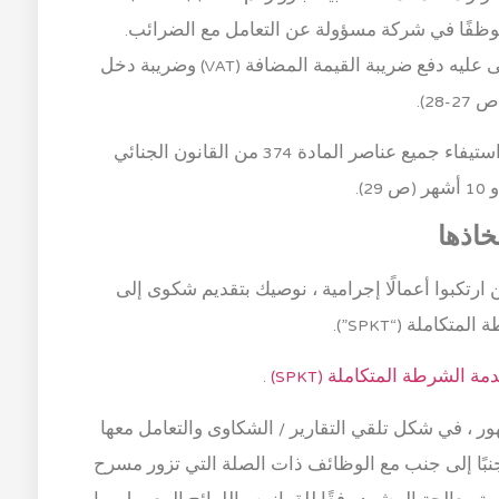
ليه موظفًا في شركة مسؤولة عن التعامل مع الضرائب.
عندما كان موظفًا في الشركة ، اختلس المدعى عليه دفع ضريبة القيمة المضافة (VAT) وضريبة دخل
في هذه القضية ، كان رأي هيئة القضاة أنه تم استيفاء جميع عناصر المادة 374 من القانون الجنائي
خاذها
ن ارتكبوا أعمالًا إجرامية ، نوصيك بتقديم شكوى إلى
املة (“SPKT”).
 الشرطة المتكاملة (SPKT)
.
ة للجمهور ، في شكل تلقي التقارير / الشكاوى والتعامل معها
نبًا إلى جنب مع الوظائف ذات الصلة التي تزور مسرح