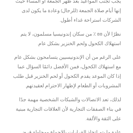
يجب تجنب المواعيد بعد ظهر الجمعة أو المساء حيث
إنها أيام صلاة الجمعة (للرجال) وعادة ما يكون لدى
الشركات استراحة غداء أطول.
نظرًا لأن 88 ٪ من سكان إندونيسيا مسلمون، لا يتم
استهلاك الكحول ولحم الخنزير بشكل عام.
على الرغم من أن الإندونيسيين يتسامحون بشكل عام
مع استهلاك الكحول، فمن الأفضل دائمًا السؤال عما
إذا كان الموعد يقدم الكحول أو لحم الخنزير قبل طلب
المشروبات أو الطعام لإظهار الاحترام لعقيدتهم.
لذلك، تعد الاتصالات والشبكات الشخصية مهمة جدًا
في بناء الصفقات التجارية لأن العلاقات التجارية مبنية
على الثقة والألفة.
عادة ما يتم اتخاذ القرارات بالإجماع ومحاولة فرض