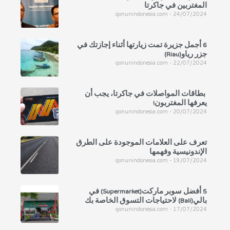
المغتربين في جاكرتا
qonunindonesia.com
24/07/2024
6 أجمل جزيرة تمت زيارتها أثناء إجازتك في
جزر رياو(Riau)
qonunindonesia.com
22/07/2024
بطاقات المواصلات في جاكرتا، يجب أن
يعرفها المغتربون!
qonunindonesia.com
20/07/2024
تعرف على العلامات الموجودة على الطرق
الإندونيسية وفهمها
qonunindonesia.com
19/07/2024
5 أفضل سوبر ماركت(Supermarket) في
بالي(Bali) لاحتياجات التسوق الخاصة بك
qonunindonesia.com
17/07/2024