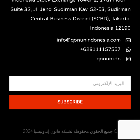
Indonesia Stock Exchange Tower 2, 17th Floor –
Suite 32, Jl. Jend. Sudirman Kav. 52-53, Sudirman
Central Business District (SCBD), Jakarta,
Indonesia 12190
info@qonunindonesia.com
628111157557+
qonun.idn
SUBSCRIBE
© جميع الحقوق محفوظة لشبكة قانون إندونيسيا 2024