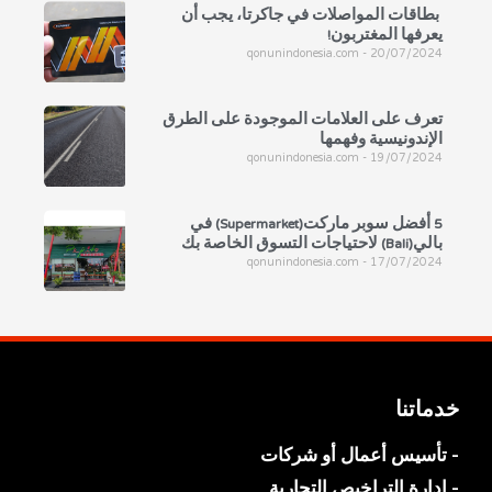
بطاقات المواصلات في جاكرتا، يجب أن
يعرفها المغتربون!
qonunindonesia.com
20/07/2024
تعرف على العلامات الموجودة على الطرق
الإندونيسية وفهمها
qonunindonesia.com
19/07/2024
5 أفضل سوبر ماركت(Supermarket) في
بالي(Bali) لاحتياجات التسوق الخاصة بك
qonunindonesia.com
17/07/2024
خدماتنا
- تأسيس أعمال أو شركات
- إدارة التراخيص التجارية