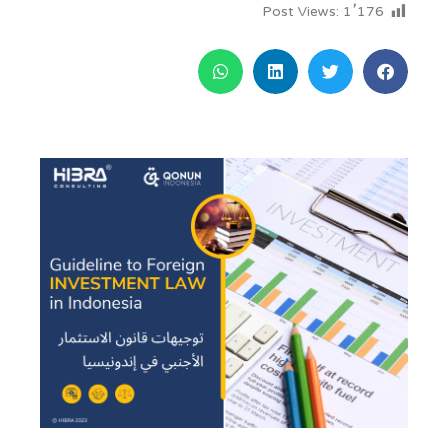
Post Views:
1٬176