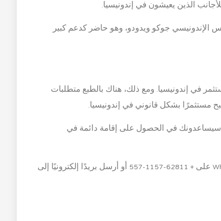
يس الإندونيسي جوكو ويدودو، وهو حاضر كدعم كبير
ثمر في إندونيسيا. ومع ذلك، هناك بالطبع متطلبات
بح مستثمرًا بشكل قانوني في إندونيسيا.
ا كنت مرتبكًا، فلا تقلق لأن مستشاري Hibra سيساعدونك في الحصول على إقامة دائمة في
استشر مستشار Hibra على الفور عبر Whatsapp على + 62811-1157-557 أو أرسل بريدًا إلكترونيًا إلى