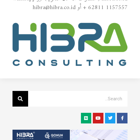
+ 62811 1157557 أو hibra@hibra.co.id