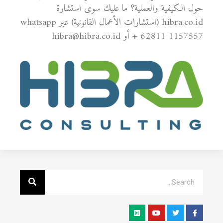
حول الكيفية والعملية؟ ما عليك سوى استشارة
hibra.co.id (استشارات الأعمال القانونية) عبر whatsapp
+ 62811 1157557 أو hibra@hibra.co.id