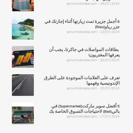
qonunindonesia.com
24/07/2024
6 أجمل جزيرة تمت زيارتها أثناء إجازتك في
جزر رياو(Riau)
qonunindonesia.com
22/07/2024
بطاقات المواصلات في جاكرتا، يجب أن
يعرفها المغتربون!
qonunindonesia.com
20/07/2024
تعرف على العلامات الموجودة على الطرق
الإندونيسية وفهمها
qonunindonesia.com
19/07/2024
5 أفضل سوبر ماركت(Supermarket) في
بالي(Bali) لاحتياجات التسوق الخاصة بك
qonunindonesia.com
17/07/2024