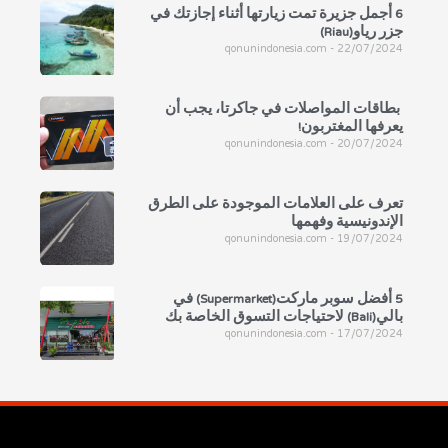
6 أجمل جزيرة تمت زيارتها أثناء إجازتك في
جزر رياو(Riau)
qonunindonesia.com
22/07/2024
بطاقات المواصلات في جاكرتا، يجب أن
يعرفها المغتربون!
qonunindonesia.com
20/07/2024
تعرف على العلامات الموجودة على الطرق
الإندونيسية وفهمها
qonunindonesia.com
19/07/2024
5 أفضل سوبر ماركت(Supermarket) في
بالي(Bali) لاحتياجات التسوق الخاصة بك
qonunindonesia.com
17/07/2024