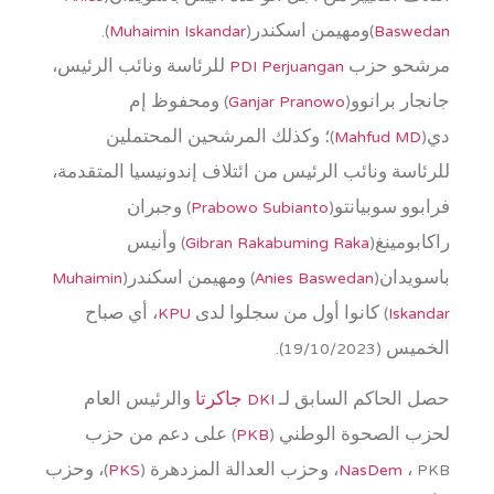
Baswedan
)ومهيمن اسكندر(
Muhaimin Iskandar
).
مرشحو حزب
PDI Perjuangan
للرئاسة ونائب الرئيس،
جانجار برانوو(
Ganjar Pranowo
) ومحفوظ إم
دي(
Mahfud MD
)؛ وكذلك المرشحين المحتملين
للرئاسة ونائب الرئيس من ائتلاف إندونيسيا المتقدمة،
فرابوو سوبيانتو(
Prabowo Subianto
) وجبران
راكابومينغ(
Gibran Rakabuming Raka
) وأنيس
باسويدان(
Anies Baswedan
) ومهيمن اسكندر(
Muhaimin
Iskandar
) كانوا أول من سجلوا لدى
KPU
، أي صباح
الخميس (19/10/2023).
حصل الحاكم السابق لـ
DKI جاكرتا
والرئيس العام
لحزب الصحوة الوطني (
PKB
) على دعم من حزب
، PKB، وحزب العدالة المزدهرة (
NasDem
PKS
)، وحزب