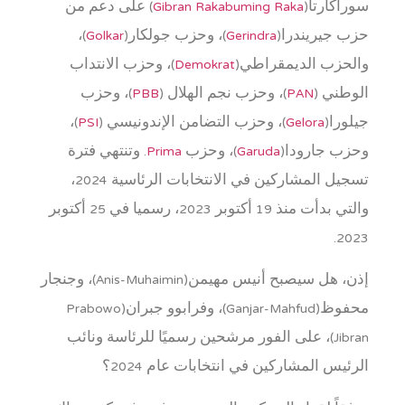
سوراكارتا(
Gibran Rakabuming Raka
) على دعم من
حزب جيريندرا(
Gerindra
)، وحزب جولكار(
Golkar
)،
والحزب الديمقراطي(
Demokrat
)، وحزب الانتداب
الوطني (
PAN
)، وحزب نجم الهلال (
PBB
)، وحزب
جيلورا(
Gelora
)، وحزب التضامن الإندونيسي (
PSI
)،
وحزب جارودا(
Garuda
)، وحزب
Prima
. وتنتهي فترة
تسجيل المشاركين في الانتخابات الرئاسية 2024،
والتي بدأت منذ 19 أكتوبر 2023، رسميا في 25 أكتوبر
2023.
إذن، هل سيصبح أنيس مهيمن(Anis-Muhaimin)، وجنجار
محفوظ(Ganjar-Mahfud)، وفرابوو جبران(Prabowo
Jibran)، على الفور مرشحين رسميًا للرئاسة ونائب
الرئيس المشاركين في انتخابات عام 2024؟