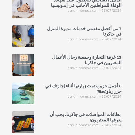
الدليل الأساسي للحصول على شهادة
الوفاة للمواطنين الأجانب في إندونيسيا
qonunindonesia.com
26/07/2024
7 من أفضل مقدمي خدمات مدبرة المنزل
في جاكرتا
qonunindonesia.com
25/07/2024
13 غرفة التجارة وجمعية رجال الأعمال
المغتربين في جاكرتا
qonunindonesia.com
24/07/2024
6 أجمل جزيرة تمت زيارتها أثناء إجازتك في
جزر رياو(Riau)
qonunindonesia.com
22/07/2024
بطاقات المواصلات في جاكرتا، يجب أن
يعرفها المغتربون!
qonunindonesia.com
20/07/2024