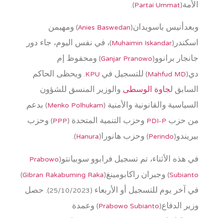
الأمة(
Partai Ummat
).
وبعدأنيس باسويدان(
Anies Baswedan
) ومهيمن
اسكندر(
Muhaimin Iskandar
)، في نفس اليوم، جاء دور
جانجار برانوو(
Ganjar Pranowo
) ومحفوظ إم
دي(
Mahfud MD
) للتسجيل في
KPU
. ويحظى الحاكم
السابق ل
جاوة الوسطى
والوزير المنسق للشؤون
السياسية والقانونية والأمنية (
Menko Polhukam
) بدعم
من حزب
PDI-P
وحزب التنمية المتحدة (
PPP
) وحزب
بيريندو(
Perindo
) وحزب هانورا(
Hanura
).
في هذه الأثناء، تم تسجيل فرابوو سوبيانتو(
Prabowo
Subianto
) وجبران راكابومينغ(
Gibran Rakabuming Raka
)
في آخر يوم للتسجيل أو الأربعاء (25/10/2023). حصل
وزير الدفاع(
Prabowo Subianto
) وعمدة