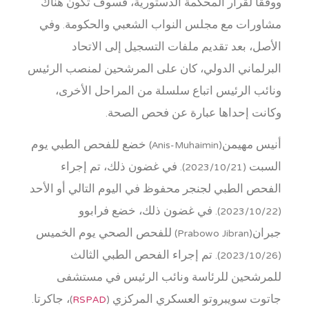
ووفقاً لقرار المحكمة الدستورية، فسوف تكون هناك
مشاورات مع مجلس النواب الشعبي والحكومة. وفي
الأصل، بعد تقديم ملفات التسجيل إلى الاتحاد
البرلماني الدولي، كان على المرشحين لمنصب الرئيس
ونائب الرئيس اتباع سلسلة من المراحل الأخرى،
وكانت إحداها عبارة عن فحص الصحة.
أنيس مهيمن(Anis-Muhaimin) خضع للفحص الطبي يوم
السبت (2023/10/21). في غضون ذلك، تم إجراء
الفحص الطبي لجنجر محفوظ في اليوم التالي أو الأحد
(2023/10/22). في غضون ذلك، خضع فرابوو
جبران(Prabowo Jibran) للفحص الصحي يوم الخميس
(2023/10/26). تم إجراء الفحص الطبي الثالث
للمرشحين للرئاسة ونائب الرئيس في مستشفى
جاتوت سويبروتو العسكري المركزي (
RSPAD
)، جاكرتا.