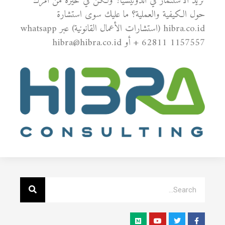
تريد الاستثمار في اندونيسيا؟ ولكن في حيرة من أمرك
حول الكيفية والعملية؟ ما عليك سوى استشارة
hibra.co.id (استشارات الأعمال القانونية) عبر whatsapp
+ 62811 1157557 أو hibra@hibra.co.id