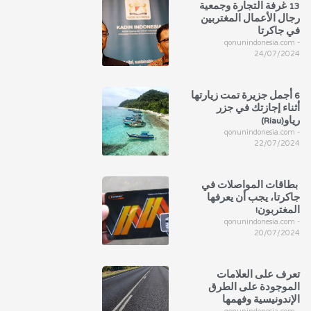
13 غرفة التجارة وجمعية
رجال الأعمال المغتربين
في جاكرتا
qonunindonesia.com
24/07/2024
6 أجمل جزيرة تمت زيارتها
أثناء إجازتك في جزر
رياو(Riau)
qonunindonesia.com
22/07/2024
بطاقات المواصلات في
جاكرتا، يجب أن يعرفها
المغتربون!
qonunindonesia.com
20/07/2024
تعرف على العلامات
الموجودة على الطرق
الإندونيسية وفهمها