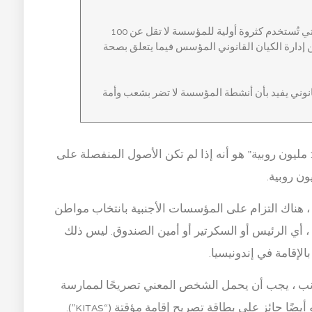
فصل جزء من أصول المؤسس التي تُستخدم كثروة أولية للمؤسسة لا تقل عن 100
ن إدارة الكيان القانوني المؤسس فيما يتعلق بصحة
قانوني يفيد بأن أنشطة المؤسسة لا تضر بشعب وأمة
عليك أن تعرف أن المقصود بعبارة “بقيمة 100 مليون روبية” هو أنه إذا لم تكن الأصول المنفصلة على
، هناك التزام على المؤسسات الأجنبية بانتخاب مواطن
 أي الرئيس أو السكرتير أو أمين الصندوق. ليس ذلك
إقامة في إندونيسيا.
أجانب ، يجب أن يحمل الشخص المعني تصريحًا لممارسة
الأنشطة أو الأعمال التجارية في إندونيسيا وهو أيضًا حائز على بطاقة تصريح إقامة مؤقتة (“KITAS”).