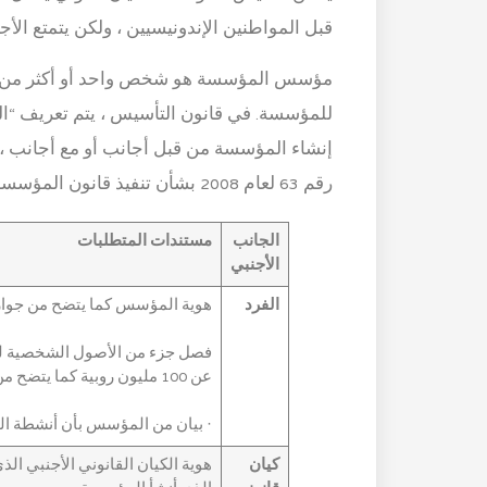
قبل المواطنين الإندونيسيين ، ولكن يتمتع الأ
مؤسس المؤسسة هو شخص واحد أو أكثر من خلا
للمؤسسة. في قانون التأسيس ، يتم تعريف “الش
إنشاء المؤسسة من قبل أجانب أو مع أجانب ، 
رقم 63 لعام 2008 بشأن تنفيذ قانون المؤسسات والتعديلات التي تطرأ عليه (“مؤسسة PP”).
الجانب
مستندات المتطلبات
الأجنبي
الفرد
هوية المؤسس كما يتضح من جواز
فصل جزء من الأصول الشخصية لل
عن 100 مليون روبية كما يتضح من خطاب بيان المؤسس فيما يتعلق بصحة الأصول.
· بيان من المؤسس بأن أنشطة الم
كيان
هوية الكيان القانوني الأجنبي ال