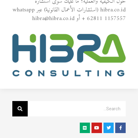
حول الكيفية والعملية؟ ما عليك سوى استشارة
hibra.co.id (استشارات الأعمال القانونية) عبر whatsapp
+ 62811 1157557 أو hibra@hibra.co.id