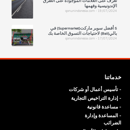
تعرف على العلامات الموجودة على الطرق
الإندونيسية وفهمها
qonunindonesia.com
19/07/2024
5 أفضل سوبر ماركت(Supermarket) في
بالي(Bali) لاحتياجات التسوق الخاصة بك
qonunindonesia.com
17/07/2024
خدماتنا
- تأسيس أعمال أو شركات
- إدارة التراخيص التجارية
- مساعدة قانونية
- المساعدة وإدارة
الضرائب