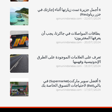
6 أجمل جزيرة تمت زيارتها أثناء إجازتك في
جزر رياو(Riau)
qonunindonesia.com
22/07/2024
بطاقات المواصلات في جاكرتا، يجب أن
يعرفها المغتربون!
qonunindonesia.com
20/07/2024
تعرف على العلامات الموجودة على الطرق
الإندونيسية وفهمها
qonunindonesia.com
19/07/2024
5 أفضل سوبر ماركت(Supermarket) في
بالي(Bali) لاحتياجات التسوق الخاصة بك
qonunindonesia.com
17/07/2024