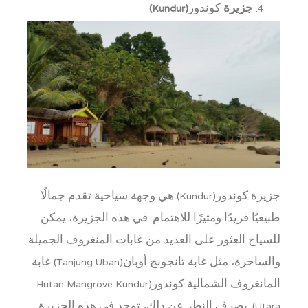
جزيرة
كوندور
(Kundur)
جزيرة كوندور(Kundur) هي وجهة سياحية تقدم جمالًا
طبيعيًا فريدًا ومثيرًا للاهتمام. في هذه الجزيرة، يمكن
للسياح العثور على العديد من غابات المنغروف الجميلة
والساحرة، مثل غابة تانجونج أوبان(Tanjung Uban) غابة
المانغروف الشمالية كوندور(Hutan Mangrove Kundur
Utara). بصرف النظر عن ذلك، توجد في هذه الجزيرة