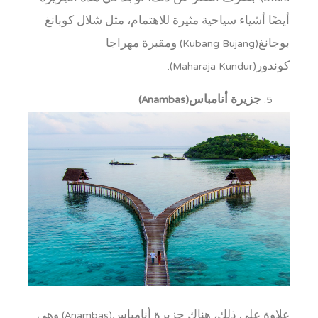
أيضًا أشياء سياحية مثيرة للاهتمام، مثل شلال كوبانغ
بوجانغ(Kubang Bujang) ومقبرة مهراجا
كوندور(Maharaja Kundur).
جزيرة أنامباس(Anambas)
علاوة على ذلك، هناك جزيرة أنامباس(Anambas) وهي