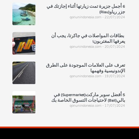
6 أجمل جزيرة تمت زيارتها أثناء إجازتك في
جزر رياو(Riau)
qonunindonesia.com
22/07/2024
بطاقات المواصلات في جاكرتا، يجب أن
يعرفها المغتربون!
qonunindonesia.com
20/07/2024
تعرف على العلامات الموجودة على الطرق
الإندونيسية وفهمها
qonunindonesia.com
19/07/2024
5 أفضل سوبر ماركت(Supermarket) في
بالي(Bali) لاحتياجات التسوق الخاصة بك
qonunindonesia.com
17/07/2024