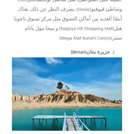
جميلة على الشواطئ، مثل شاطئ نونجسا(Nongsa)
وشاطئ فيوفيو(Viovio). بصرف النظر عن ذلك، هناك
أيضًا العديد من أماكن التسوق مثل مركز تسوق ناجويا
هيل(Nagoya Hill Shopping Mall) و ميجا مول باتام
سنتر(Mega Mall Batam Centre).
جزيرة بنتان(Bintan)