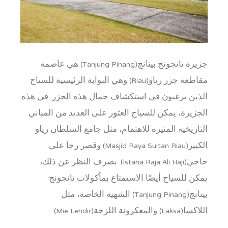
جزيرة تانجونج بينانج(Tanjung Pinang) هي عاصمة
مقاطعة جزر رياو(Riau) وهي البوابة الرئيسية للسياح
الذين يرغبون في استكشاف جمال هذه الجزر. في هذه
الجزيرة، يمكن للسياح العثور على العديد من المباني
التاريخية المثيرة للاهتمام، مثل جامع السلطان رياو
الكبير(Masjid Raya Sultan Riau) وقصر رجا علي
حاجي(Istana Raja Ali Haji). بصرف النظر عن ذلك،
يمكن للسياح أيضًا الاستمتاع بمأكولات تانجونج
بينانج(Tanjung Pinang) الشهية الخاصة، مثل
اللاكسا(Laksa) والمعكرونة اللزجة(Mie Lendir).