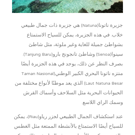
جزيرة ناتونا(Natuna) هي جزيرة ذات جمال طبيعي
خلاب. في هذه الجزيرة، يمكن للسياح الاستمتاع
بشواطئ جميلة للغاية وغير ملوثة، مثل شاطئ
سينوا(Senoa) وشاطئ تانجونج بارو(Tanjung Baru).
بصرف النظر عن ذلك، يوجد في هذه الجزيرة أيضًا
منتزه ناتونا البحري الكبير الوطني(Taman Nasional
Laut Natuna Besar) الذي يعد موطنًا لأنواع مختلفة من
الحيوانات البحرية مثل السلاحف وأسماك القرش
وسمك الراي اللاسع.
عند استكشاف الجمال الطبيعي لجزر رياو(Riau)، يمكن
للسياح أيضًا الاستمتاع بالأنشطة الممتعة مثل الغطس