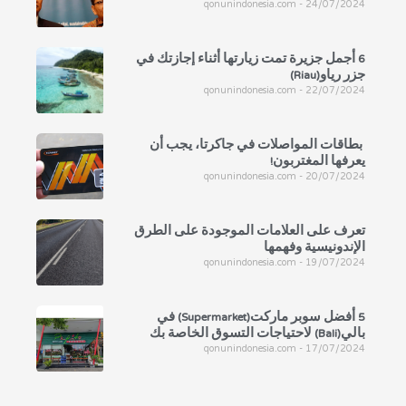
qonunindonesia.com
24/07/2024
6 أجمل جزيرة تمت زيارتها أثناء إجازتك في
جزر رياو(Riau)
qonunindonesia.com
22/07/2024
بطاقات المواصلات في جاكرتا، يجب أن
يعرفها المغتربون!
qonunindonesia.com
20/07/2024
تعرف على العلامات الموجودة على الطرق
الإندونيسية وفهمها
qonunindonesia.com
19/07/2024
5 أفضل سوبر ماركت(Supermarket) في
بالي(Bali) لاحتياجات التسوق الخاصة بك
qonunindonesia.com
17/07/2024