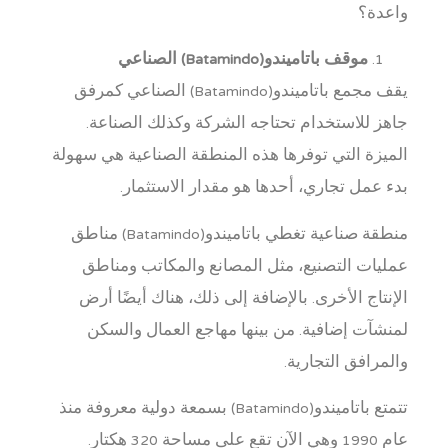
واعدة؟
موقف باتاميندو(Batamindo) الصناعي
يقف مجمع باتاميندو(Batamindo) الصناعي كمرفق
جاهز للاستخدام تحتاجه الشركة وكذلك الصناعة.
الميزة التي توفرها هذه المنطقة الصناعية هي سهولة
بدء عمل تجاري، أحدها هو مقدار الاستثمار.
منطقة صناعية تغطي باتاميندو(Batamindo) مناطق
عمليات التصنيع، مثل المصانع والمكاتب ومناطق
الإنتاج الأخرى. بالإضافة إلى ذلك، هناك أيضًا أرض
لمنشآت إضافية. من بينها مهاجع العمال والسكن
والمرافق التجارية.
تتمتع باتاميندو(Batamindo) بسمعة دولية معروفة منذ
عام 1990 وهي الآن تقع على مساحة 320 هكتار.